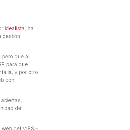
por
idealista
, ha
 gestión
 pero que al
ERP para que
alia, y por otro
eb con
 abiertas,
unidad de
o web del VIES –