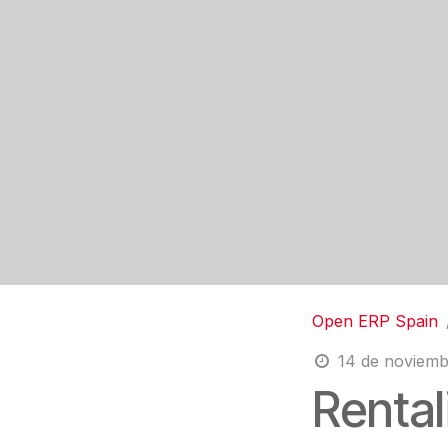
Open ERP Spain
14 de noviemb
Renta