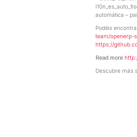
l10n_es_auto_fis
automática – par
Podéis encontr
team/openerp-s
https://github.
Read more
http
Descubre más 