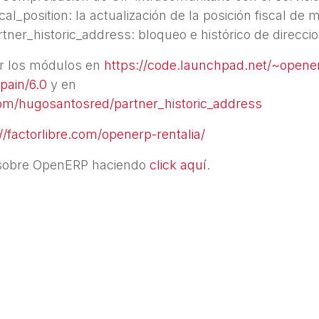
cal_position: la actualización de la posición fiscal de
tner_historic_address: bloqueo e histórico de direcci
ar los módulos en
https://code.launchpad.net/~opene
pain/6.0
y en
com/hugosantosred/partner_historic_address
://factorlibre.com/openerp-rentalia/
sobre OpenERP haciendo
click aquí
.