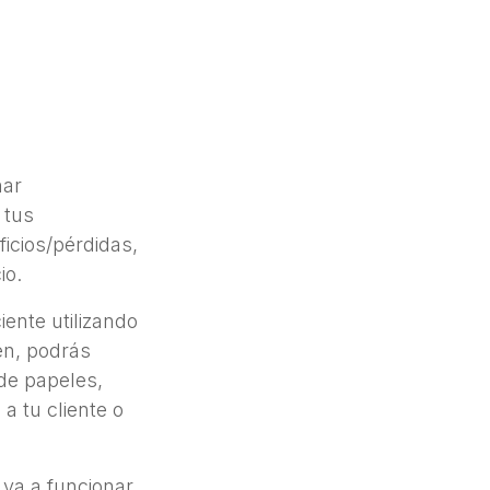
nar
 tus
ficios/pérdidas,
io.
ente utilizando
en, podrás
de papeles,
a tu cliente o
 va a funcionar