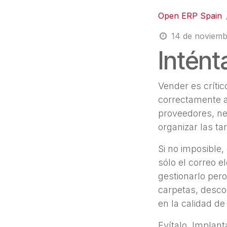
Open ERP Spain
14 de noviemb
Intén
Vender es crític
correctamente a 
proveedores, neg
organizar las ta
Si no imposible,
sólo el correo e
gestionarlo per
carpetas, descon
en la calidad de 
Evítalo. Implan