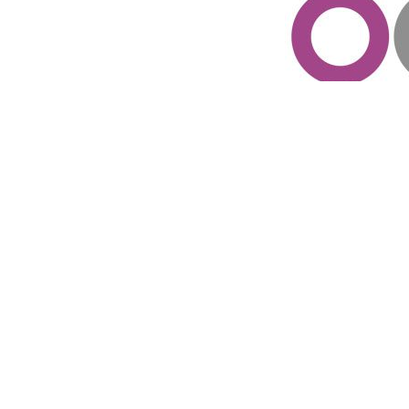
Para más infor
aquí
.