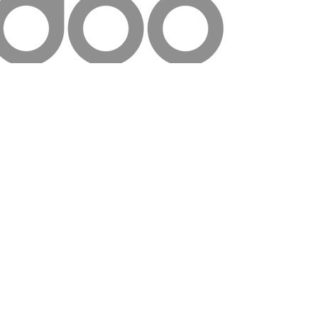
mación sobre OpenERP Spain accede a nuestra web h