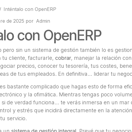
Inténtalo con OpenERP
re de 2025
por
Admin
talo con OpenERP
o pero sin un sistema de gestión también lo es gestio
tu cliente, facturarle,
cobrar
, manejar la relación con
ociar precios, conocer tu tesorería, tus costes, bene
reas de tus empleados. En definitiva… liderar tu negoc
 es bastante complicado que hagas esto de forma efici
lectrónico y la ofimática. Mientras tengas poco volum
o si de verdad funciona… te verás inmersa en un mar 
trol y estrés que incidirá directamente en la atención 
tu servicio.
ta un
sistema de gestión integral
. Prevé que tu negocio