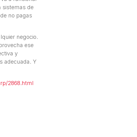
n sistemas de
onde no pagas
alquier negocio.
 Aprovecha ese
ctiva y
más adecuada. Y
rp/2868.html